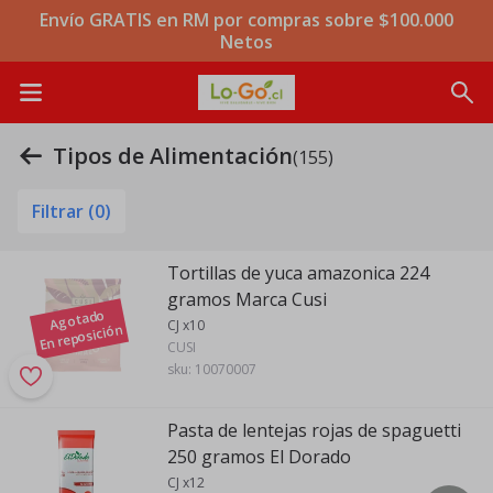
Envío GRATIS en RM por compras sobre $100.000
Netos
Tipos de Alimentación
(155)
Filtrar (
0
)
Tortillas de yuca amazonica 224
gramos Marca Cusi
Agotado
CJ x10
En reposición
CUSI
sku:
10070007
Pasta de lentejas rojas de spaguetti
250 gramos El Dorado
CJ x12