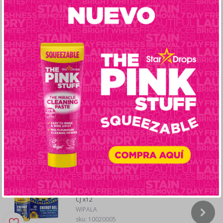
sku:
10070008
Cereal de quinoa y canela 200 gramos
Marca Wipala
CJ x12
WIPALA
sku:
10020004
Harina de coco 454 gramos Marca
Karay
UN
KARAY
sku:
10080001
Caja gel de banana 4 unidades de 32
gramos Marca Wipala
CJ x12
WIPALA
sku:
10020005