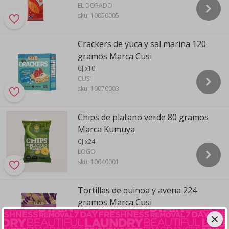
EL DORADO
sku:
10050005
Crackers de yuca y sal marina 120
gramos Marca Cusi
CJ x10
CUSI
sku:
10070003
Chips de platano verde 80 gramos
Marca Kumuya
CJ x24
LOGO
sku:
10040001
Tortillas de quinoa y avena 224
gramos Marca Cusi
CJ x10
CUSI