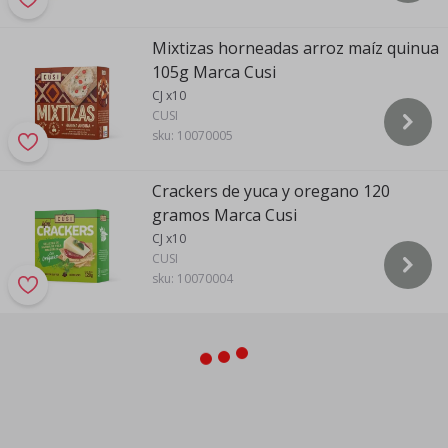
Mixtizas horneadas arroz maíz quinua
105g Marca Cusi
CJ x10
CUSI
sku:
10070005
Crackers de yuca y oregano 120
gramos Marca Cusi
CJ x10
CUSI
sku:
10070004