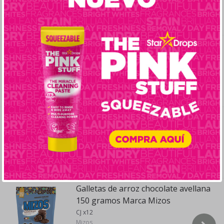
AMA
sku:
10010035
Creatina 100% monohidratada 1
kilogramo Marca Prote&Co
CJ x9
PROTE AND CO
sku:
10090003
Mostaza dulce 420 gramos Marca By
Maria
CJ x12
BY MARIA
sku:
10060010
Galletas de arroz chocolate avellana
150 gramos Marca Mizos
CJ x12
Mizos