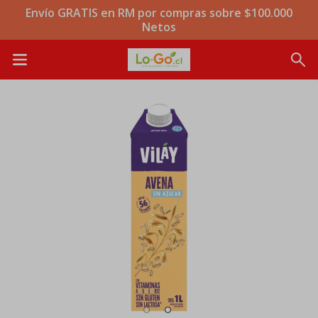
Envío GRATIS en RM por compras sobre $100.000
Netos