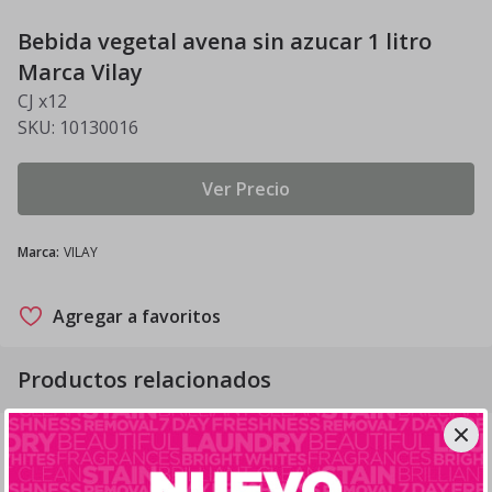
Bebida vegetal avena sin azucar 1 litro
Marca Vilay
CJ x12
SKU:
10130016
Ver Precio
Marca
:
VILAY
Agregar a favoritos
Productos relacionados
Jugo manzana frambuesa 200 cc
Marca Ama
CJ x24